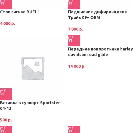
Стоп сигнал BUELL
Подшипник дифиринциала
Трайк 09+ ОЕМ
4 000
р.
7 000
р.
Передние поворотники harley
davidson road glide
14 000
р.
Вставка в суппорт Sportster
04-13
500
р.