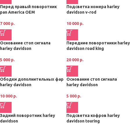
Перед правый поворотник
Подсветка номера harley
pan America OEM
davidson v-rod
7 000
р.
10 000
р.
Основание стоп сигнала
Передние поворотники harley
harley davidson
davidson road king
5 000
р.
20 000
р.
Ободки дополнительных фар
Основание стоп сигнала
harley davidson
harley davidson
10 000
р.
5 000
р.
Задний поворотник harley
Подсветка кофров harley
davidson
davidson touring