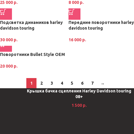
25 000
р.
8 000
р.
Подсветка динамиков harley
Передние поворотники harley
davidson touring
davidson touring
30 000
р.
16 000
р.
Поворотники Bullet Style OEM
20 000
р.
1
2
3
4
5
6
7
→
Крышка бачка сцепления Harley Davidson touring
08+
1 500
р.