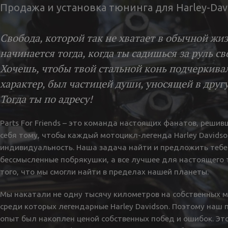
Продажа и установка тюнинга для Harley-Dav
Свобода, которой так не хватает в обычной жиз
начинается тогда, когда ты садишься за руль св
Хочешь, чтобы твой стальной конь подчеркива
характер, был частицей души, уносящей в друг
Тогда ты по адресу!
Parts For Friends – это команда настоящих фанатов, решив
себя тому, чтобы каждый мотоцикл-легенда Harley Davidso
индивидуальность. Наша задача найти и предложить тебе
бессмысленные побрякушки, а все лучшее для настоящего 
того, что мы смогли найти в пределах нашей планеты.
Мы накатали не одну тысячу километров на собственных 
среди которых легендарные Harley Davidson. Поэтому наш 
опыт был накоплен ценой собственных побед и ошибок. Эт