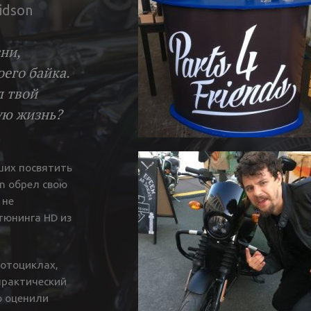
idson
ни,
оего байка.
л твой
ую жизнь?
ших посвятить
n обрел свою
 не
тюнинга HD из
мотоциклах,
практический
о оценили