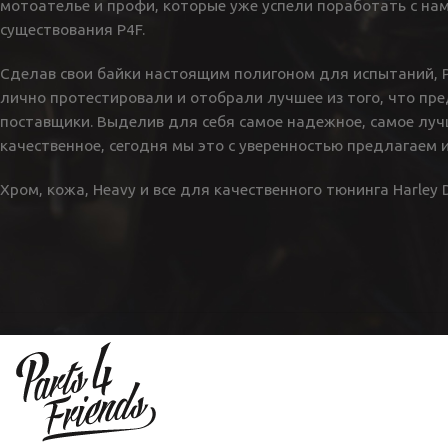
мотоателье и профи, которые уже успели поработать с нам
существования P4F.
Сделав свои байки настоящим полигоном для испытаний, Pa
лично протестировали и отобрали лучшее из того, что пр
поставщики. Выделив для себя самое надежное, самое луч
качественное, сегодня мы это с уверенностью предлагаем и
Хром, кожа, Heavy и все для качественного тюнинга Harley D