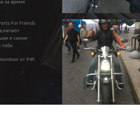
и за время
rts For Friends
едлагают
шее и самое
 тебе.
avidson от P4F.